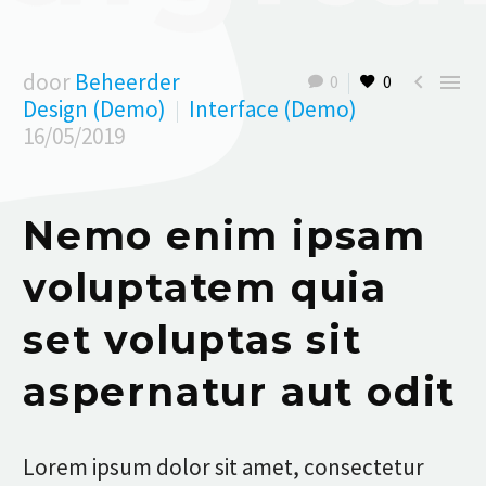
door
Beheerder


0
0
Design (Demo)
Interface (Demo)
16/05/2019
Nemo enim ipsam
voluptatem quia
set voluptas sit
aspernatur aut odit
Lorem ipsum dolor sit amet, consectetur