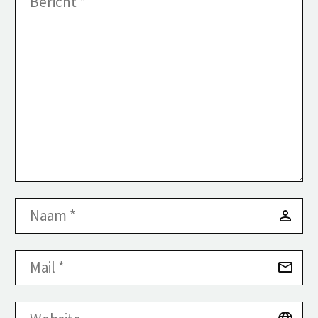
enim ipsam
voluptatem quia
voluptas.