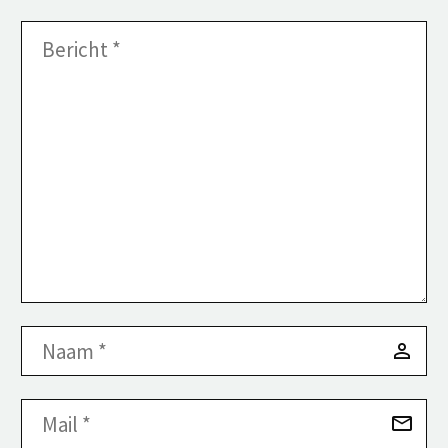
voluptatem. Nemo
enim ipsam
voluptatem quia
voluptas.